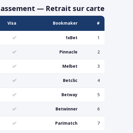
lassement — Retrait sur carte
Visa
Bookmaker
#
✅
1xBet
1
✅
Pinnacle
2
✅
Melbet
3
✅
Betclic
4
✅
Betway
5
✅
Betwinner
6
✅
Parimatch
7