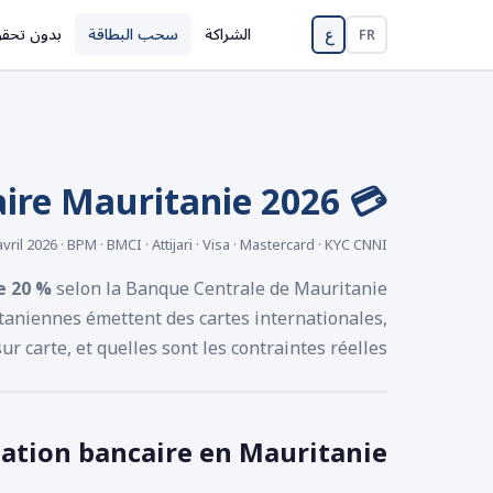
الشراكة
سحب البطاقة
بدون تحق
FR
ع
💳 Retrait carte bancaire Mauritanie 2026
avril 2026 · BPM · BMCI · Attijari · Visa · Mastercard · KYC CNNI
e 20 %
selon la Banque Centrale de Mauritanie
taniennes émettent des cartes internationales,
r carte, et quelles sont les contraintes réelles.
uation bancaire en Mauritanie