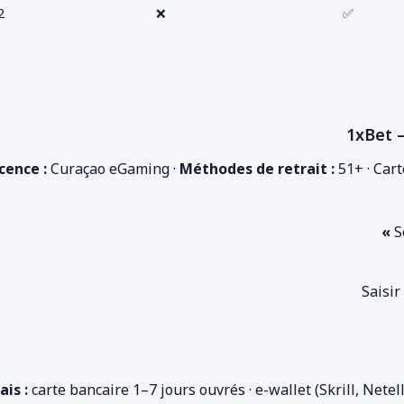
 jours
❌
✅
cence :
Curaçao eGaming ·
Méthodes de retrait :
51+ · Cart
S
Saisir
ais :
carte bancaire 1–7 jours ouvrés · e-wallet (Skrill, Nete