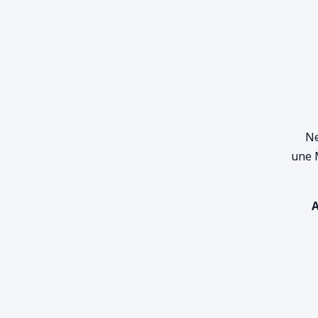
Ne
une 
A