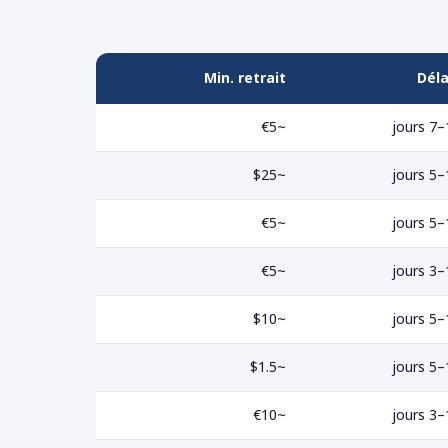
Min. retrait
Déla
~€5
1–7
~$25
1–5
~€5
1–5
~€5
1–3
~$10
1–5
~$1.5
1–5
~€10
1–3