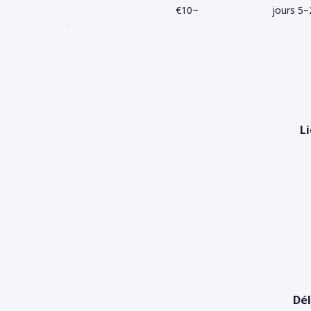
~€10
2–5
Li
Dél