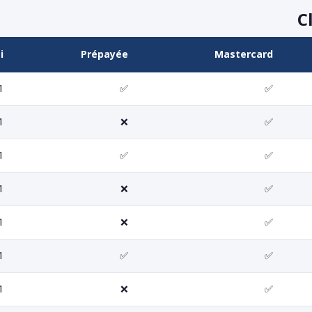
C
i
Prépayée
Mastercard
 jours
✅
✅
 jours
❌
✅
 jours
✅
✅
 jours
❌
✅
 jours
❌
✅
 jours
✅
✅
 jours
❌
✅