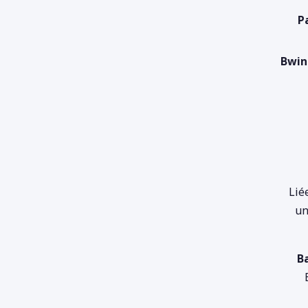
P
Bwin
Lié
un
B