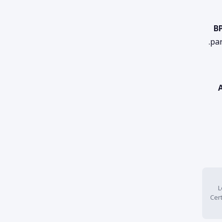
B
par
L
Cer